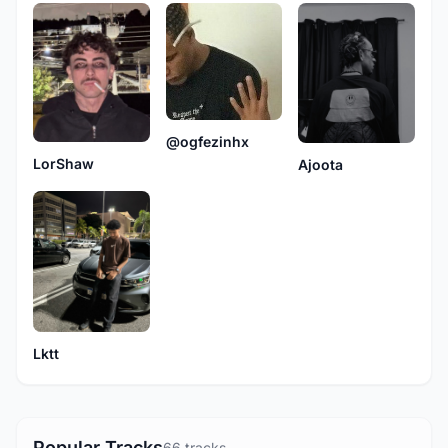
@ogfezinhx
LorShaw
Ajoota
Lktt
Popular Tracks
66 tracks