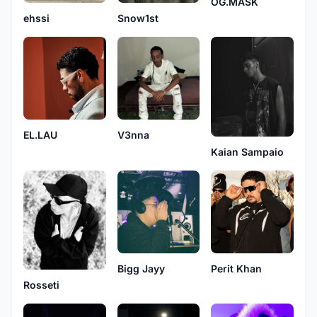
OG.MASK
ehssi
Snow1st
EL.LAU
V3nna
Kaian Sampaio
Bigg Jayy
Perit Khan
Rosseti