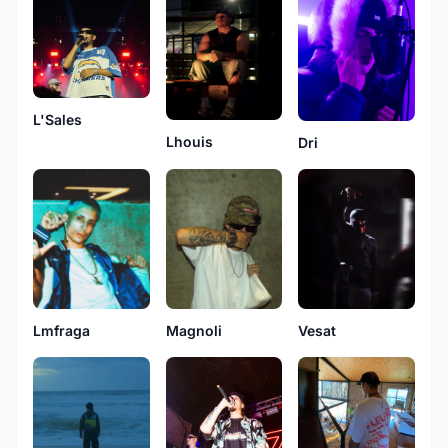
L'Sales
Lhouis
Dri
Magnoli
Vesat
Lmfraga