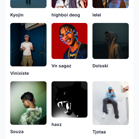
Kyojin
highboi deog
lelei
Vn sagaz
Dolsski
Vinixiste
haxz
Souza
Tjotaa