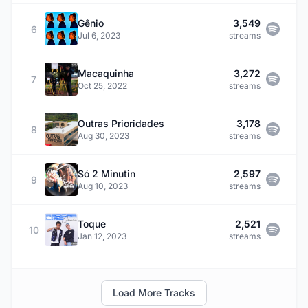
Gênio
3,549
6
Jul 6, 2023
streams
Macaquinha
3,272
7
Oct 25, 2022
streams
Outras Prioridades
3,178
8
Aug 30, 2023
streams
Só 2 Minutin
2,597
9
Aug 10, 2023
streams
Toque
2,521
10
Jan 12, 2023
streams
Load More Tracks