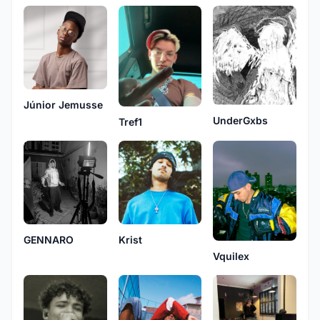
Júnior Jemusse
UnderGxbs
Tref1
GENNARO
Krist
Vquilex