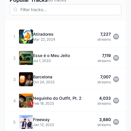
Atiradores
7,227
1
Mar 22, 2024
streams
Esse é o Meu Jeito
7,119
2
Jul 1, 2023
streams
Barcelona
7,007
3
Oct 24, 2023
streams
Neguinho do Outfit, Pt. 2
4,033
4
Feb 18, 2023
streams
Freeway
3,880
5
Jan 12, 2023
streams