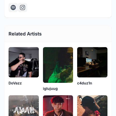
Related Artists
c4duz1n
DoVazz
iglujuug