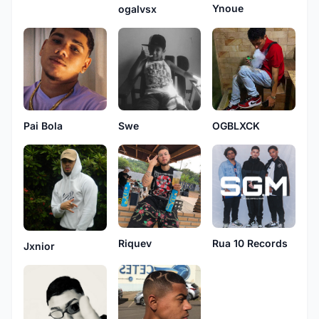
Ynoue
ogalvsx
Pai Bola
Swe
OGBLXCK
Riquev
Rua 10 Records
Jxnior