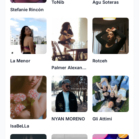
ToNib
Agu Soteras
Stefanie Rincón
La Menor
Rotceh
Palmer Alexander
NYAN MORENO
Gli Attimi
IsaBeLLa