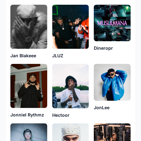
Dineropr
Jan Blakeee
JLUZ
JonLee
Jonniel Rythmz
Hectoor