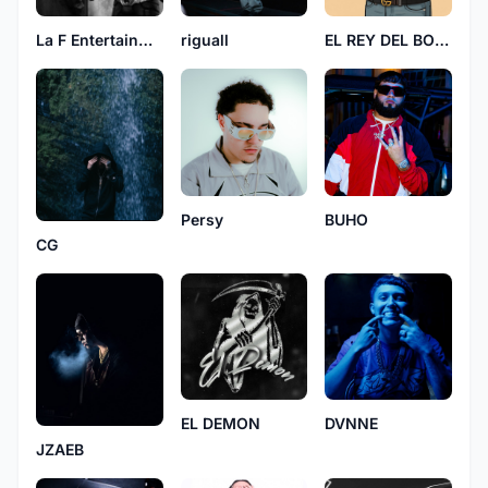
La F Entertainment
EL REY DEL BOMBEO
riguall
Persy
BUHO
CG
EL DEMON
DVNNE
JZAEB