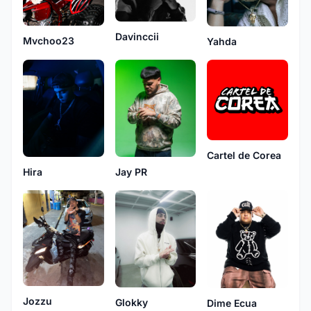
Davinccii
Mvchoo23
Yahda
Cartel de Corea
Jay PR
Hira
Jozzu
Glokky
Dime Ecua