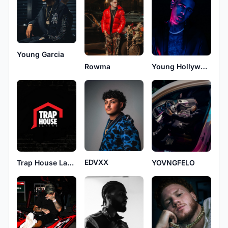
Young Garcia
Young Hollywood
Rowma
EDVXX
YOVNGFELO
Trap House Latino