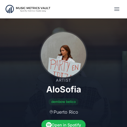
Open
ARTIST
AloSofia
dembow belico
Puerto Rico
Open in Spotify