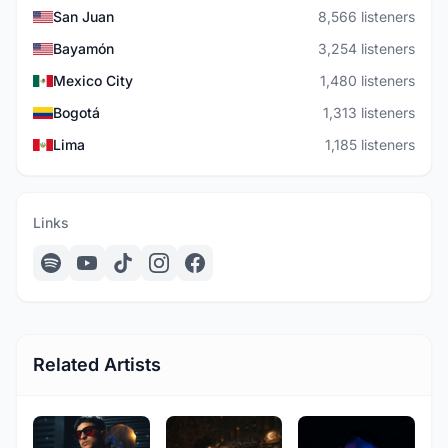
San Juan
8,566 listeners
Bayamón
3,254 listeners
Mexico City
1,480 listeners
Bogotá
1,313 listeners
Lima
1,185 listeners
Links
Related Artists