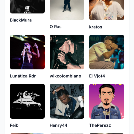
BlackMura
O Ras
kratos
Lunática Rdr
wikcolombiano
El Vjot4
Feib
Henry44
ThePerezz