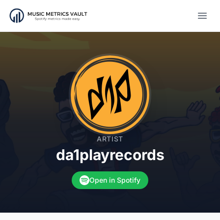
Open
ARTIST
da1playrecords
Open in Spotify