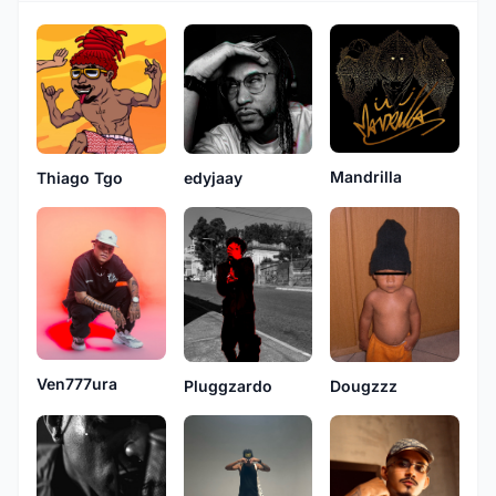
Mandrilla
Thiago Tgo
edyjaay
Ven777ura
Dougzzz
Pluggzardo