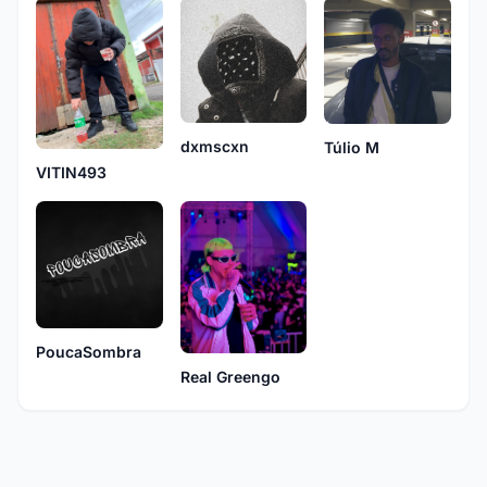
dxmscxn
Túlio M
VITIN493
PoucaSombra
Real Greengo