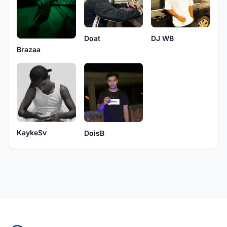
DJ WB
Doat
Brazaa
KaykeSv
DoisB