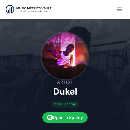
Open
ARTIST
Dukel
brazilian trap
Open in Spotify