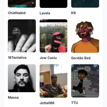
KR
Chiefdakid
Lavela
18Tentativa
Jow Caslu
Gordão Bxd
Massa
TTU
Jotta086