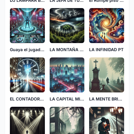
DJ LAMPARA BRILLANTE LL
LA JEFA DE TU BLOQUE
El Rompe piso 3mil
Guaya el jugador RJ
LA MONTAÑA VERDOSA
LA INFINIDAD PT
EL CONTADOR DEL VIVO
LA CAPITAL MISTERIOSA
LA MENTE BRILLANTE 21