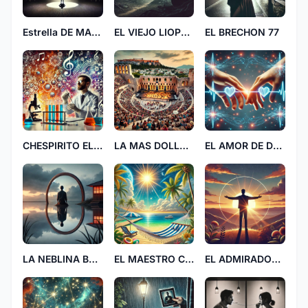
Estrella DE MAR 9877
EL VIEJO LIOPO REY 088
EL BRECHON 77
CHESPIRITO EL PEJE GORDO H
LA MAS DOLLS VENECA
EL AMOR DE DOS FF
LA NEBLINA BLANCA 46
EL MAESTRO COCO
EL ADMIRADOR DEL SOY