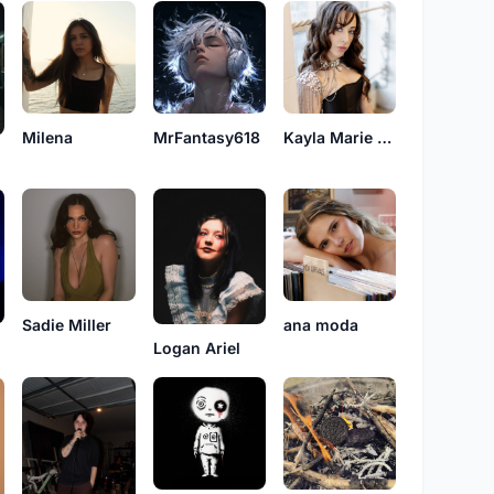
Milena
MrFantasy618
Kayla Marie Pulver
Sadie Miller
ana moda
Logan Ariel