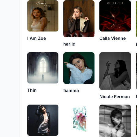
I Am Zoe
Calla Vienne
harild
Thin
fiamma
Nicole Ferman