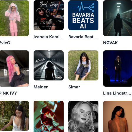
Izabela Kamińska
Bavaria Beats AI
EvieG
NØVAK
Maiden
Simar
PINK IVY
Lina Lindström