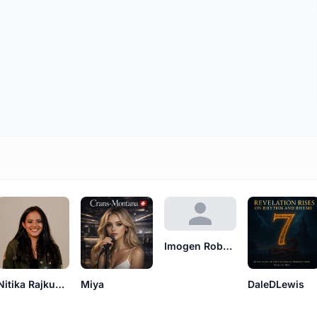
Imogen Roberts
Nitika Rajkumar
Miya
DaleDLewis