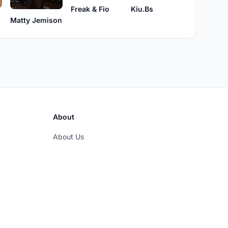
Freak & Fio
Kiu.Bs
us
Matty Jemison
About
About Us