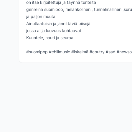
on itse kirjoitettuja ja täynnä tunteita
genreinä suomipop, melankolinen , tunnelmallinen ,surul
ja paljon muuta.
Ainutlaatuisia ja jännittäviä biisejä
jossa ai ja luovuus kohtaavat
Kuuntele, nauti ja seuraa
#suomipop #chillmusic #iskelmä #coutry #sad #news