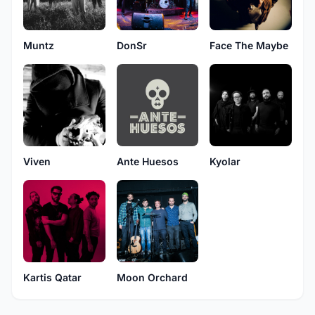
Muntz
DonSr
Face The Maybe
Viven
Ante Huesos
Kyolar
Kartis Qatar
Moon Orchard