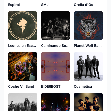
Espiral
SMJ
Orella d'Ós
Caminando Sobre Fuego
Leones en Escocia
Planet Wolf Band
Cochè Vil Band
BIDERBOST
Cosmética