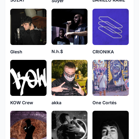
Suyer
N.h.$
Glesh
CRIONIKA
KOW Crew
akka
One Cortés