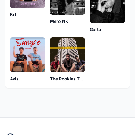
Krt
Mero NK
Garte
Avis
The Rookies Team