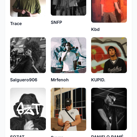
SNFP
Trace
Kbd
Salguero906
Mrfenoh
KUPID.
DANIELO RAMÉ
SOZAT