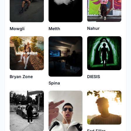
Nahur
Mowgli
Metth
DIESIS
Bryan Zone
Spina
Fed Filler