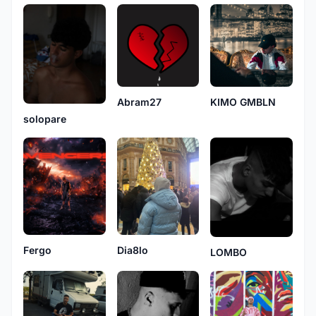
Abram27
KIMO GMBLN
solopare
Fergo
Dia8lo
LOMBO