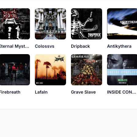
Eternal Mystery
Colossvs
Dripback
Antikythera
Firebreath
Lafaln
Grave Slave
INSIDE CONFLICT