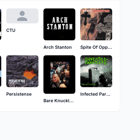
CTU
Arch Stanton
Spite Of Opposition
Persistense
Infected Parasite
Bare Knuckle Brawl