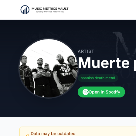
ARTIST
Muerte 
spanish death metal
Open in Spotify
Data may be outdated