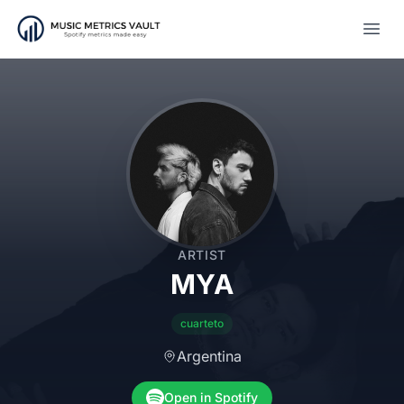
Open
ARTIST
MYA
cuarteto
Argentina
Open in Spotify