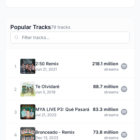
Popular Tracks
79 tracks
2:50 Remix
218.1 million
1
Jun 21, 2021
streams
Te Olvidaré
88.7 million
2
Jun 5, 2019
streams
MYA LIVE P3: Qué Pasará
83.3 million
3
Jul 21, 2023
streams
Bronceado - Remix
73.8 million
4
Dec 13, 2023
streams