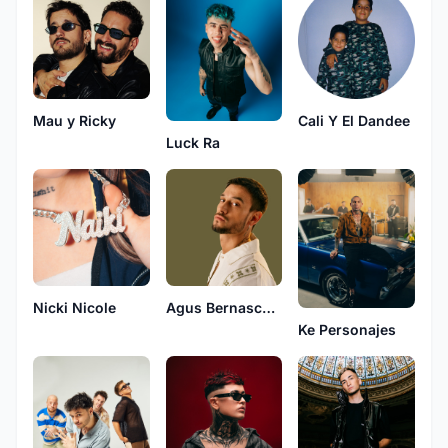
Mau y Ricky
Cali Y El Dandee
Luck Ra
Nicki Nicole
Agus Bernasconi
Ke Personajes