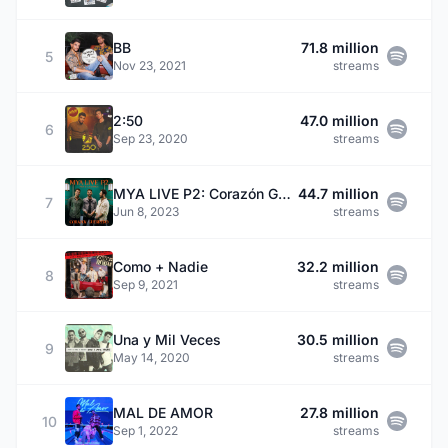
BB
71.8 million
5
Nov 23, 2021
streams
2:50
47.0 million
6
Sep 23, 2020
streams
MYA LIVE P2: Corazón Guerrero
44.7 million
7
Jun 8, 2023
streams
Como + Nadie
32.2 million
8
Sep 9, 2021
streams
Una y Mil Veces
30.5 million
9
May 14, 2020
streams
MAL DE AMOR
27.8 million
10
Sep 1, 2022
streams