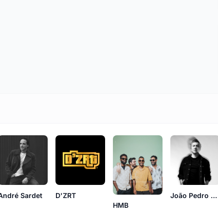
André Sardet
D'ZRT
João Pedro Pais
HMB