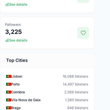
See details
Followers
3,225
See details
Top Cities
Lisbon
18,088 listeners
Porto
14,497 listeners
Coimbra
2,566 listeners
Vila Nova de Gaia
1,385 listeners
Braga
946 listeners