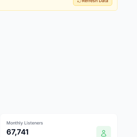
Refresh Data
Monthly Listeners
67,741