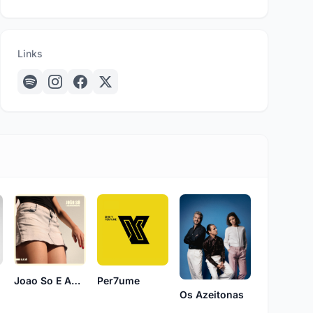
Links
Joao So E Abandonados
Per7ume
Os Azeitonas