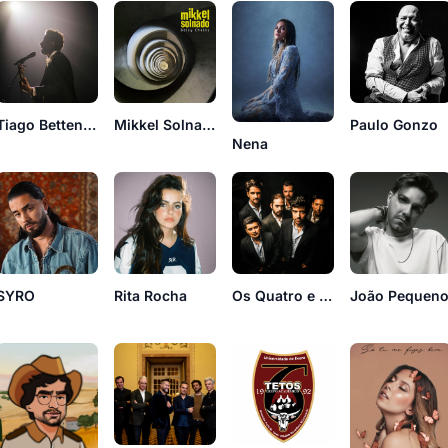
Tiago Bettencourt
Mikkel Solnado
Paulo Gonzo
Nena
SYRO
Rita Rocha
Os Quatro e Meia
João Pequen