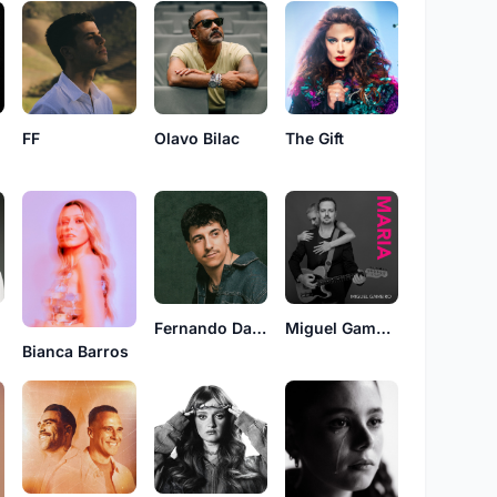
FF
Olavo Bilac
The Gift
o
Fernando Daniel
Miguel Gameiro
Bianca Barros