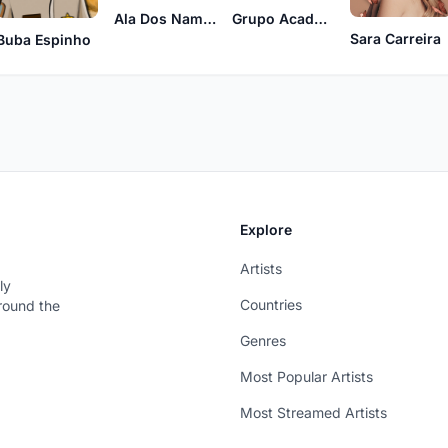
Ala Dos Namorados
Grupo Académico Seistetos (Universidade Évora)
Sara Carreira
Buba Espinho
Explore
Artists
ly
Countries
around the
Genres
Most Popular Artists
Most Streamed Artists