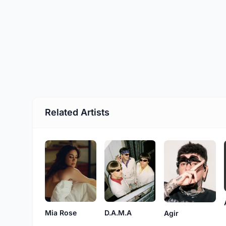
Related Artists
D.A.M.A
Mia Rose
Agir