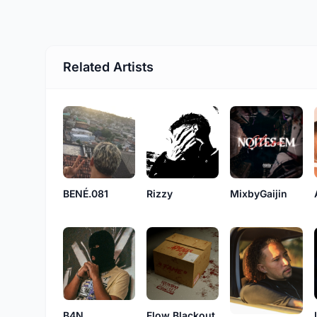
Related Artists
BENÉ.081
Rizzy
MixbyGaijin
B4N
Flow Blackout