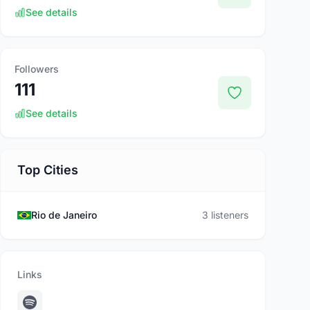
See details
Followers
111
See details
Top Cities
Rio de Janeiro
3 listeners
Links