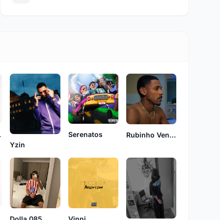
ana
Serenatos
Rubinho Ventura
Yzin
Dolla 085
Vinni