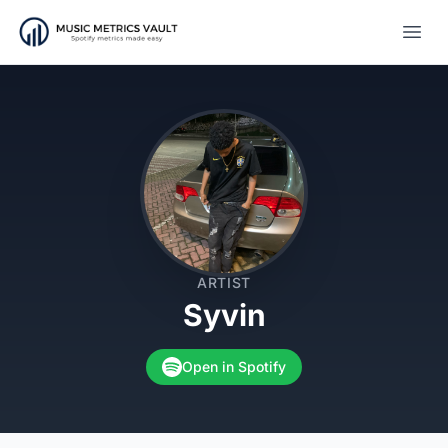
Open
ARTIST
Syvin
Open in Spotify