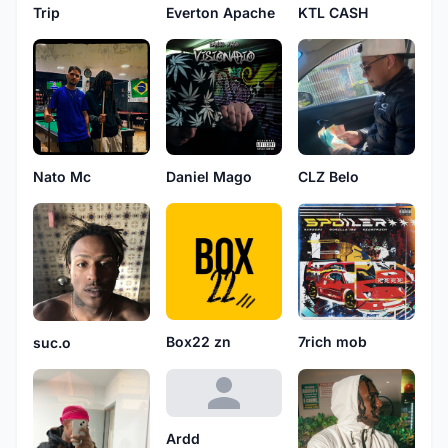
Trip
Everton Apache
KTL CASH
Nato Mc
Daniel Mago
CLZ Belo
Box22 zn
7rich mob
suc.o
Ardd