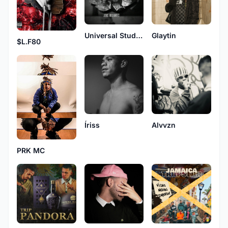
Universal Studio Trap
Glaytin
$L.F80
Íriss
Alvvzn
PRK MC