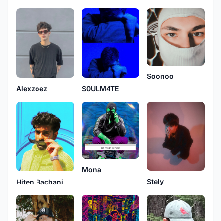
Soonoo
Alexzoez
S0ULM4TE
Mona
Stely
Hiten Bachani