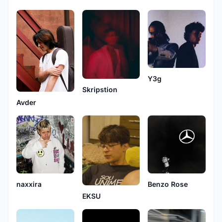
Y3g
Skripstion
Avder
naxxira
Benzo Rose
EKSU