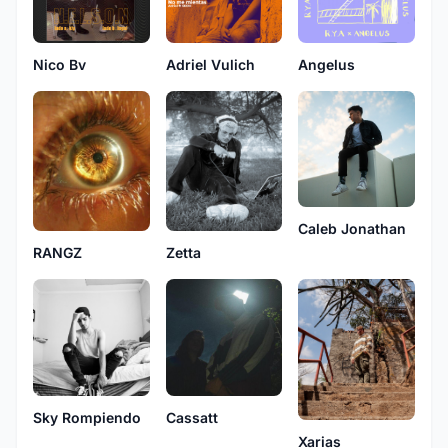
Nico Bv
Adriel Vulich
Angelus
Caleb Jonathan
Zetta
RANGZ
Cassatt
Sky Rompiendo
Xarias