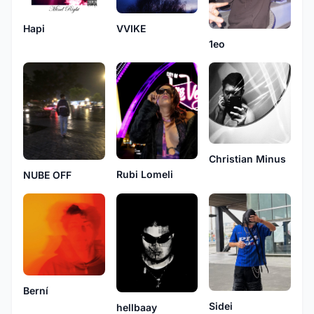
Hapi
VVIKE
1eo
Christian Minus
Rubi Lomeli
NUBE OFF
Berní
Sidei
hellbaay