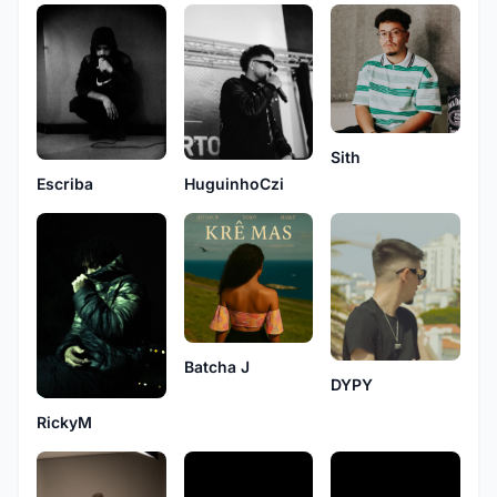
Sith
Escriba
HuguinhoCzi
Batcha J
DYPY
RickyM