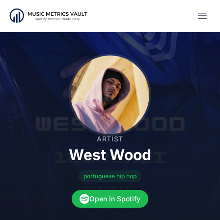
Open
ARTIST
West Wood
portuguese hip hop
Open in Spotify