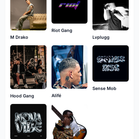
Riot Gang
M Drako
Lvplugg
Sense Mob
Alifé
Hood Gang