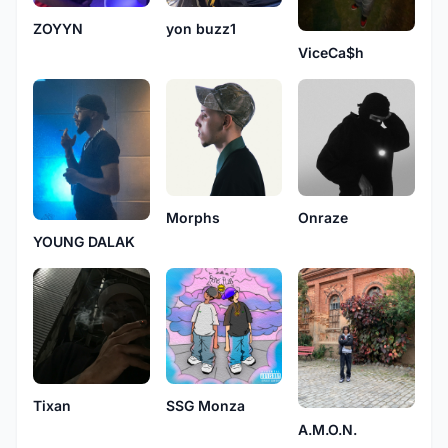
ZOYYN
yon buzz1
ViceCa$h
Morphs
Onraze
YOUNG DALAK
Tixan
SSG Monza
A.M.O.N.