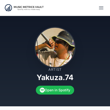
Open
ARTIST
Yakuza.74
Open in Spotify