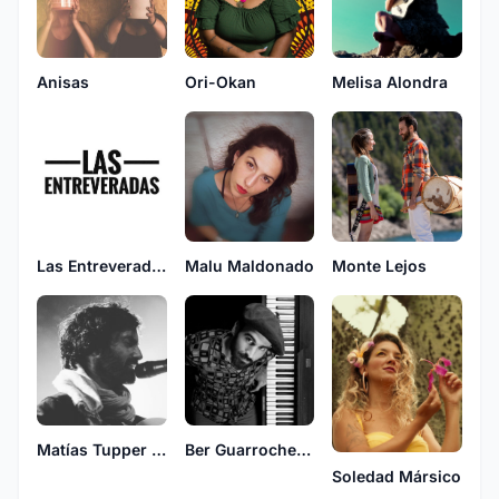
Anisas
Ori-Okan
Melisa Alondra
Malu Maldonado
Monte Lejos
Las Entreveradas
Matías Tupper y el Trajín.
Ber Guarrochena
Soledad Mársico