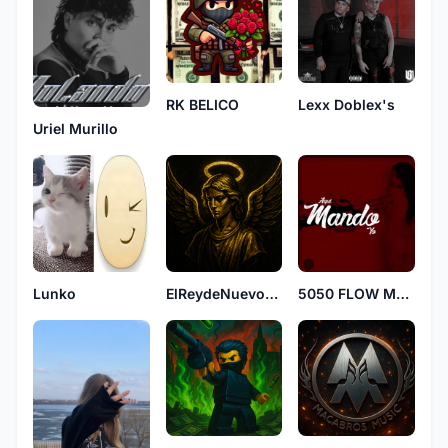
RK BELICO
Lexx Doblex's
Uriel Murillo
Lunko
ElReydeNuevoLaredo
5050 FLOW MALANDRO