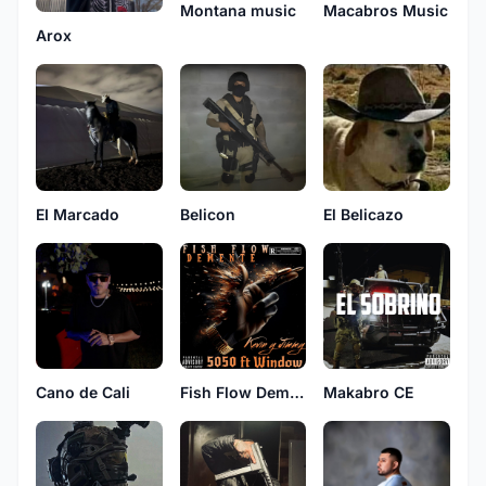
Montana music
Macabros Music
Arox
EI Marcado
Belicon
El Belicazo
Cano de Cali
Fish Flow Demente
Makabro CE