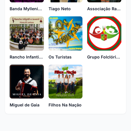
Banda Myllenium
Tiago Neto
Associação Rancho Folclórico Dançar é Viver
Rancho Infantil Da Povoa De Lanhoso
Os Turistas
Grupo Folclórico Os Lusíadas - Maringá - PR
Miguel de Gaia
Filhos Na Nação