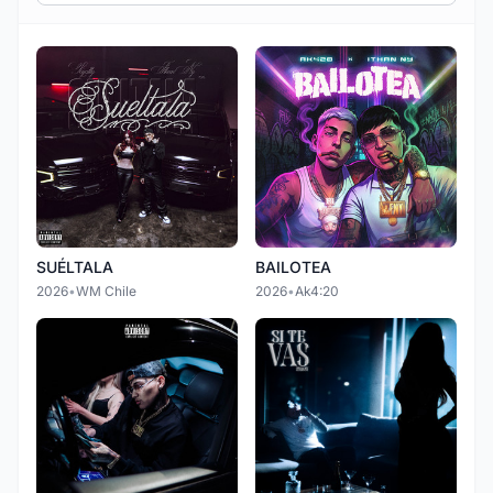
SUÉLTALA
BAILOTEA
2026
•
WM Chile
2026
•
Ak4:20