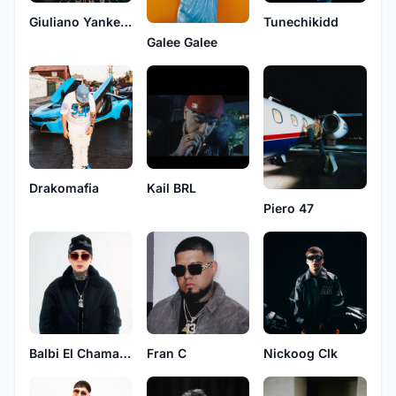
Giuliano Yankees
Tunechikidd
Galee Galee
Drakomafia
Kail BRL
Piero 47
Balbi El Chamako
Fran C
Nickoog Clk