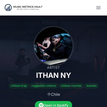
Open
ARTIST
ITHAN NY
chilean trap
reggaeton chileno
chilean mambo
mambo
Chile
Open in Spotify