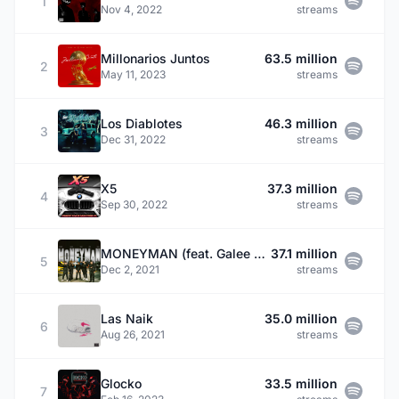
1
Nov 4, 2022
streams
Millonarios Juntos
63.5 million
2
May 11, 2023
streams
Los Diablotes
46.3 million
3
Dec 31, 2022
streams
X5
37.3 million
4
Sep 30, 2022
streams
MONEYMAN (feat. Galee Galee & ITHAN NY)
37.1 million
5
Dec 2, 2021
streams
Las Naik
35.0 million
6
Aug 26, 2021
streams
Glocko
33.5 million
7