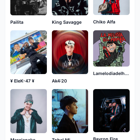
Chiko Alfa
Pailita
King Savagge
Lamelodiadelhampa
¥ EleK-47 ¥
Ak4:20
Bayron Fire
Marcianeke
Tobal Mj