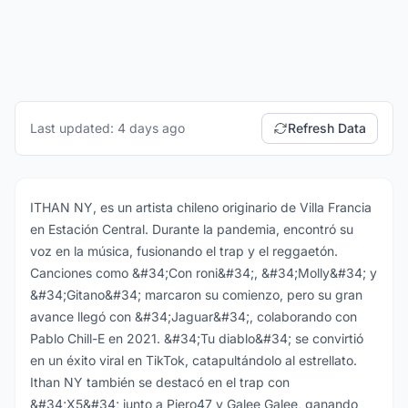
Last updated: 4 days ago
Refresh Data
ITHAN NY, es un artista chileno originario de Villa Francia
en Estación Central. Durante la pandemia, encontró su
voz en la música, fusionando el trap y el reggaetón.
Canciones como &#34;Con roni&#34;, &#34;Molly&#34; y
&#34;Gitano&#34; marcaron su comienzo, pero su gran
avance llegó con &#34;Jaguar&#34;, colaborando con
Pablo Chill-E en 2021. &#34;Tu diablo&#34; se convirtió
en un éxito viral en TikTok, catapultándolo al estrellato.
Ithan NY también se destacó en el trap con
&#34;X5&#34; junto a Piero47 y Galee Galee, ganando