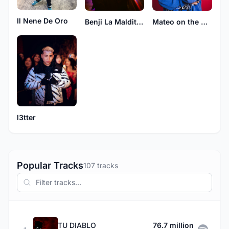
Il Nene De Oro
Benji La Maldita Escritura De Oro
Mateo on the Beatz
l3tter
Popular Tracks
107 tracks
TU DIABLO
76.7 million