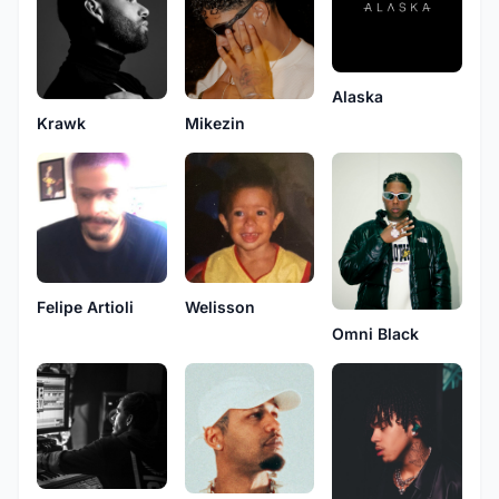
Alaska
Krawk
Mikezin
Felipe Artioli
Welisson
Omni Black