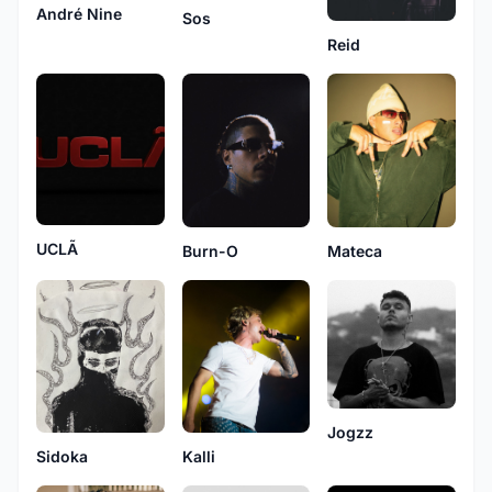
André Nine
Sos
Reid
UCLÃ
Burn-O
Mateca
Jogzz
Kalli
Sidoka