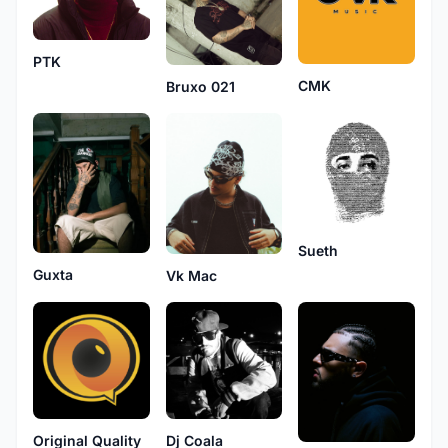
PTK
CMK
Bruxo 021
Sueth
Guxta
Vk Mac
Original Quality
Dj Coala