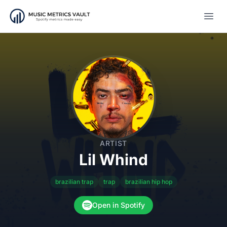
Open
ARTIST
Lil Whind
brazilian trap
trap
brazilian hip hop
Open in Spotify