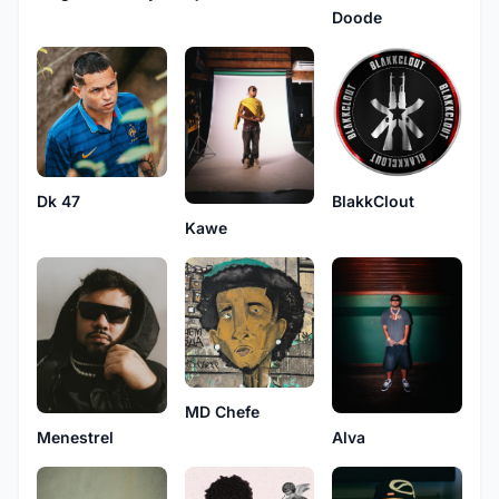
Doode
Dk 47
BlakkClout
Kawe
MD Chefe
Menestrel
Alva