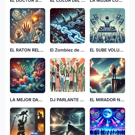
EL DOCTOR SOMBRA SS
EL COLOR DEL SILENCIO DD
LA MUJER CORZAON
EL RATON RELOJ
El Zombiez de Cadenas
EL SUBE VOLUMEN MM
LA MEJOR DAMA EE
DJ PARLANTE MUNDIAL
EL MIRADOR NORTE JJ