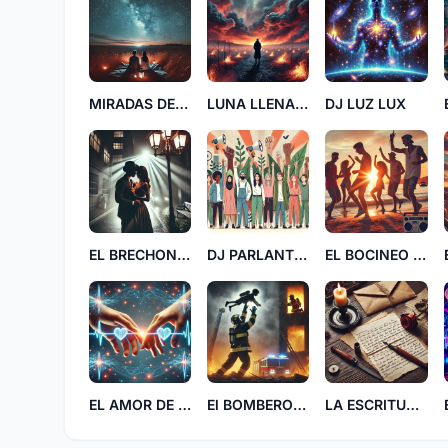
MIRADAS DE DOS
LUNA LLENA PP
DJ LUZ LUX
EL BRECHON 77
DJ PARLANTE MUNDIAL
EL BOCINEO KK
EL AMOR DE DOS FF
El BOMBERO SALVADOR RP
LA ESCRITURA MALVADA