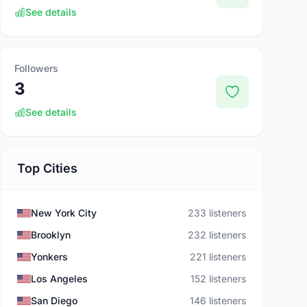
See details
Followers
3
See details
Top Cities
New York City
233 listeners
Brooklyn
232 listeners
Yonkers
221 listeners
Los Angeles
152 listeners
San Diego
146 listeners