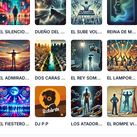
EL SILENCIOSO
DUEÑO DEL TRUEÑO
EL SUBE VOLUMEN MM
REINA DE MUJER
EL ADMIRADOR DEL SOY
DOS CARAS PP
EL REY SOMBRILLA CC
EL LAMPORO VIB
EL FIESTERO RICO
DJ P.P
LOS ATADORES
EL ROMPE VI