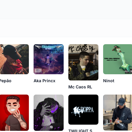
Pepão
Aka Princx
Ninot
Mc Caos RL
TWILIGHT SYSTEM