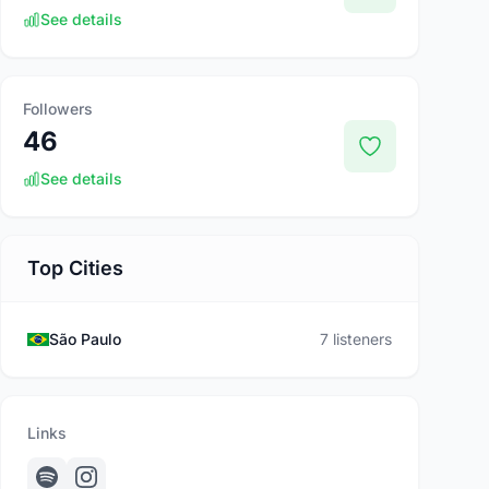
See details
Followers
46
See details
Top Cities
São Paulo
7 listeners
Links