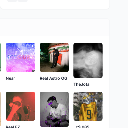
Near
Real Astro OG
TheJota
Real FZ
Lc$ 085