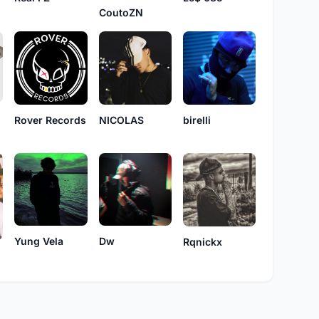
CoutoZN
Rover Records
NICOLAS
birelli
Yung Vela
Dw
Rqnickx