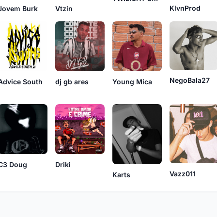
KlvnProd
Vtzin
Jovem Burk
NegoBala27
Advice South
Young Mica
dj gb ares
C3 Doug
Driki
Vazz011
Karts