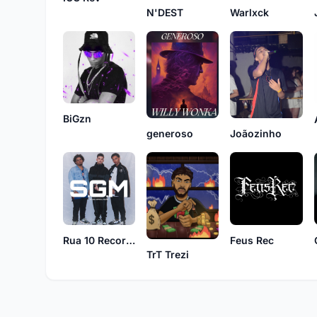
N'DEST
Warlxck
BiGzn
generoso
Joãozinho
Rua 10 Records
Feus Rec
TrT Trezi