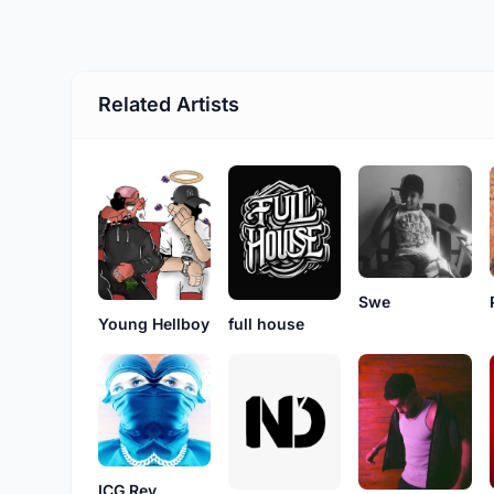
Related Artists
Swe
Young Hellboy
full house
ICG Rev