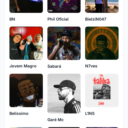
BN
Phil Oficial
BielziN047
Jovem Magro
N7ves
Sabará
Belissimo
L1NS
Garé Mc