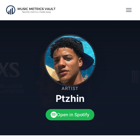
Open
ARTIST
Ptzhin
Open in Spotify