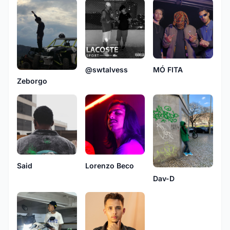
@swtalvess
MÓ FITA
Zeborgo
Lorenzo Beco
Said
Dav-D