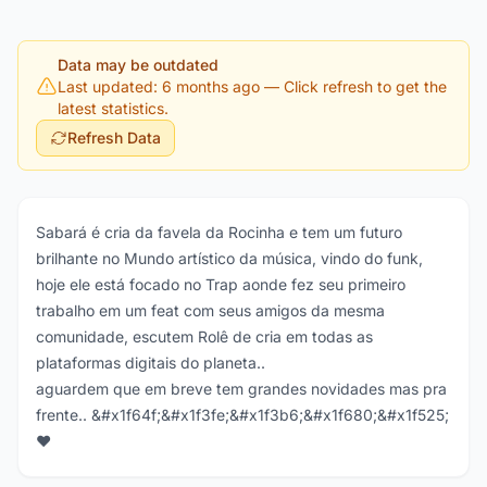
Data may be outdated
Last updated: 6 months ago
— Click refresh to get the
latest statistics.
Refresh Data
Sabará é cria da favela da Rocinha e tem um futuro
brilhante no Mundo artístico da música, vindo do funk,
hoje ele está focado no Trap aonde fez seu primeiro
trabalho em um feat com seus amigos da mesma
comunidade, escutem Rolê de cria em todas as
plataformas digitais do planeta..
aguardem que em breve tem grandes novidades mas pra
frente.. &#x1f64f;&#x1f3fe;&#x1f3b6;&#x1f680;&#x1f525;
❤️