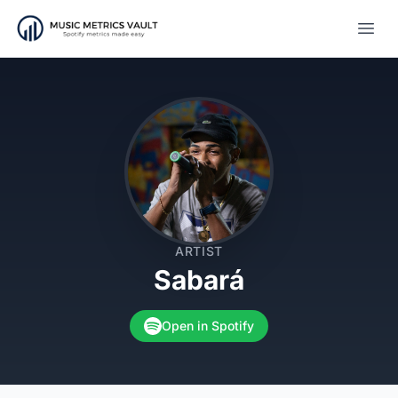
Open
ARTIST
Sabará
Open in Spotify