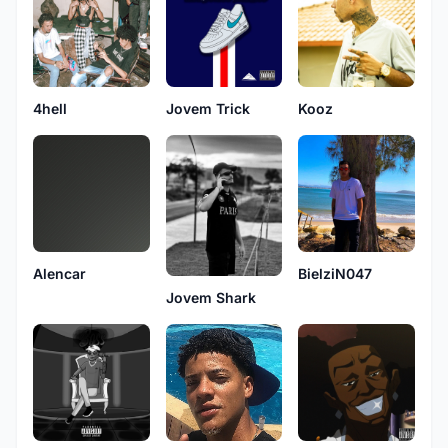
4hell
Jovem Trick
Kooz
Alencar
BielziN047
Jovem Shark