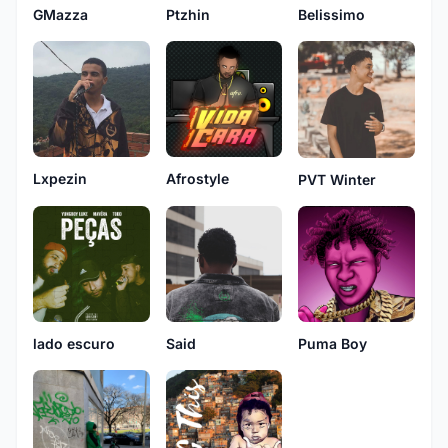
GMazza
Ptzhin
Belissimo
Lxpezin
Afrostyle
PVT Winter
lado escuro
Said
Puma Boy