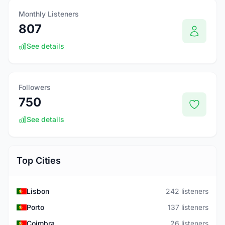
Monthly Listeners
807
See details
Followers
750
See details
Top Cities
Lisbon
242 listeners
Porto
137 listeners
Coimbra
26 listeners