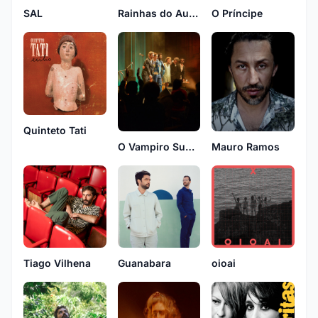
SAL
Rainhas do AutoEngano
O Príncipe
Quinteto Tati
O Vampiro Submarino
Mauro Ramos
Tiago Vilhena
Guanabara
oioai