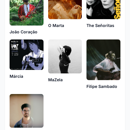
O Marta
The Señoritas
João Coração
Márcia
MaZela
Filipe Sambado