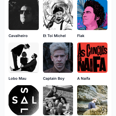
Cavalheiro
Et Toi Michel
Flak
Lobo Mau
Captain Boy
A Naifa