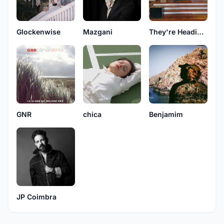
Glockenwise
Mazgani
They're Heading West
GNR
chica
Benjamim
JP Coimbra