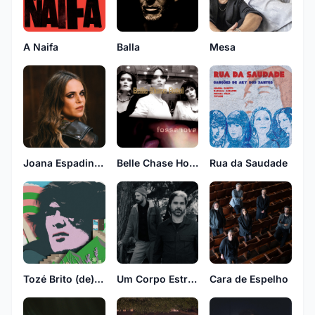
A Naifa
Balla
Mesa
Joana Espadinha
Belle Chase Hotel
Rua da Saudade
Tozé Brito (de) novo
Um Corpo Estranho
Cara de Espelho