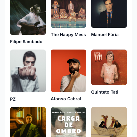
The Happy Mess
Manuel Fúria
Filipe Sambado
Quinteto Tati
Afonso Cabral
PZ