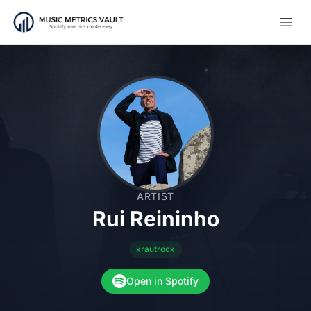
Open
ARTIST
Rui Reininho
krautrock
Open in Spotify