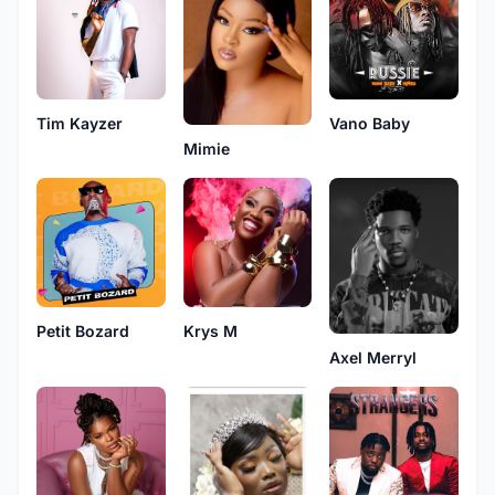
Tim Kayzer
Vano Baby
Mimie
Petit Bozard
Krys M
Axel Merryl