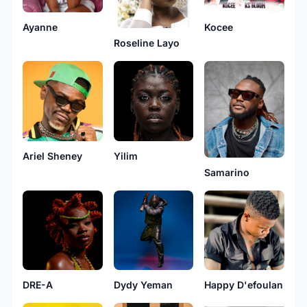
Ayanne
Kocee
Roseline Layo
Ariel Sheney
Yilim
Samarino
DRE-A
Dydy Yeman
Happy D'efoulan