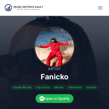
Open
ARTIST
Fanicko
coupé décalé
rap ivoire
bikutsi
ndombolo
azonto
Open in Spotify