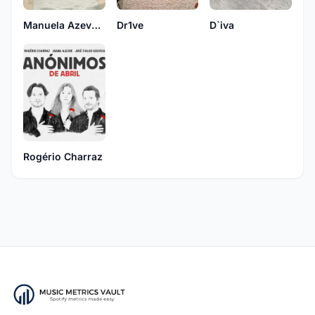
Manuela Azevedo
Dr1ve
D`iva
Rogério Charraz