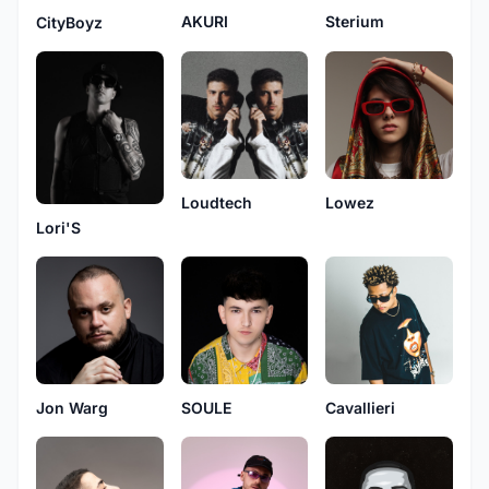
Sterium
AKURI
CityBoyz
Loudtech
Lowez
Lori'S
Jon Warg
SOULE
Cavallieri