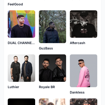
FeelGood
DUAL CHANNELS
Aftercash
GuzBass
Luthier
Royale BR
Dankless