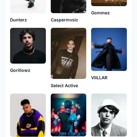
Gommez
Dunterz
Caspermvsic
Gorillowz
VIILLAR
Select Active