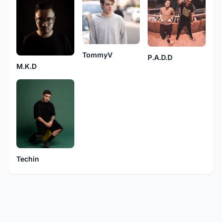
TommyV
P.A.D.D
M.K.D
Techin