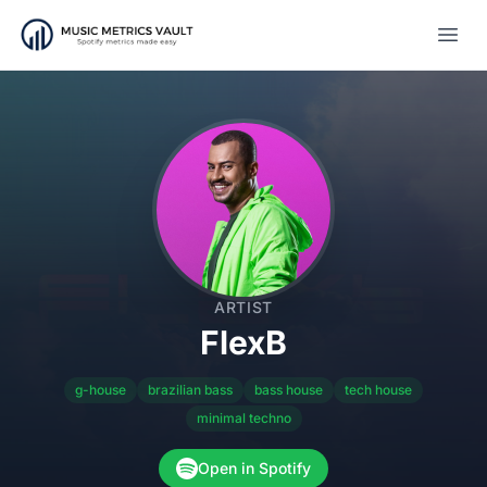
Open
ARTIST
FlexB
g-house
brazilian bass
bass house
tech house
minimal techno
Open in Spotify