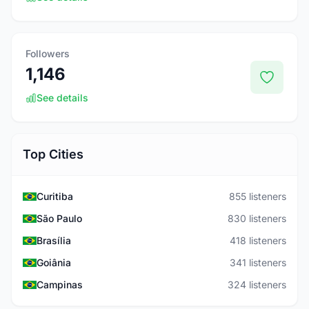
Followers
1,146
See details
Top Cities
Curitiba
855 listeners
São Paulo
830 listeners
Brasília
418 listeners
Goiânia
341 listeners
Campinas
324 listeners