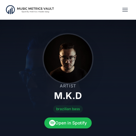
Open
ARTIST
M.K.D
brazilian bass
Open in Spotify