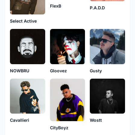
FlexB
P.A.D.D
Select Active
NOWBRU
Gloovez
Gusty
Wostt
Cavallieri
CityBoyz