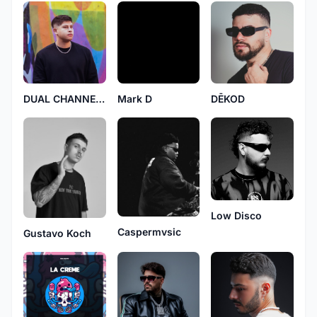
DUAL CHANNELS
Mark D
DĒKOD
Low Disco
Caspermvsic
Gustavo Koch