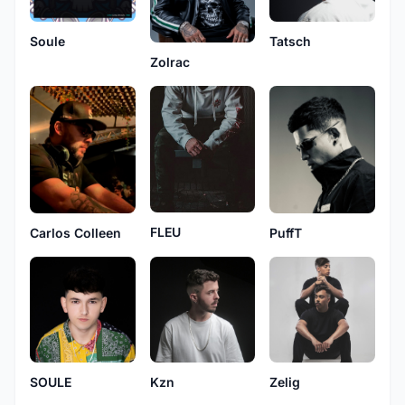
Soule
Tatsch
Zolrac
FLEU
PuffT
Carlos Colleen
SOULE
Kzn
Zelig